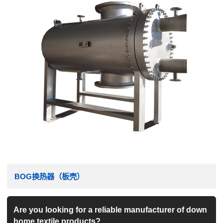
BOG换热器（板壳）
Are you looking for a reliable manufacturer of down
home textile products?