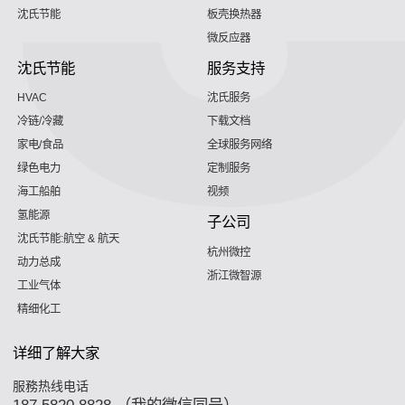
沈氏节能
板壳换热器
微反应器
沈氏节能
服务支持
HVAC
沈氏服务
冷链/冷藏
下载文档
家电/食品
全球服务网络
绿色电力
定制服务
海工船舶
视频
氢能源
子公司
沈氏节能:航空 & 航天
杭州微控
动力总成
浙江微智源
工业气体
精细化工
详细了解大家
服務热线电话
187 5820 8828 （我的微信同号）