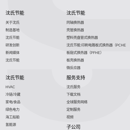
沈氏节能
沈氏节能
关于沈氏
同轴换热器
制造基地
壳管换热器
沈氏节能
塑料壳盘管式换热器
研发创新
沈氏节能:印刷电路板式换热器（PCHE）
新闻媒体
板翅式换热器（PFHE）
沈氏节能
板壳换热器
微反应器
沈氏节能
服务支持
HVAC
沈氏服务
冷链/冷藏
下载文档
家电/食品
全球服务网络
绿色电力
定制服务
海工船舶
视频
氢能源
子公司