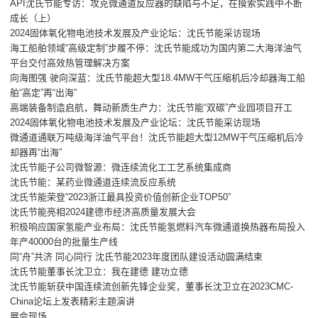
API沈氏节能专访：攻克微通道反应器的缺陷与不足，在摸索实践中不断
成长（上）
2024固体氧化物电池技术发展及产业论坛：沈氏节能采访现场
海工船舶领域“高级定制”步履不停：沈氏节能成功为国内第二大海洋油气
平台交付高效热管理解决方案
向海图强 驶向深蓝：沈氏节能超大型18.4MW干气压缩机后冷却器海工船
舶“高定”再“出海”
高端装备制造启航，舞动新质生产力：沈氏节能“双碳”产业园项目开工
2024固体氧化物电池技术发展及产业论坛：沈氏节能采访现场
微通道通联万吨级海洋油气平台！沈氏节能超大型12MW干气压缩机后冷
却器再“出海”
沈氏节能子公司微智源：微连续流化工工艺系统集成商
沈氏节能：某药业微通道连续流反应系统
沈氏节能荣登“2023浙江最具投资价值创新企业TOP50”
沈氏节能亮相2024建德市经济高质量发展大会
积极响应国家氢能产业布局：沈氏节能氢燃料汽车微通道换热器布局投入
年产40000台的批量生产线
同“舟”共济 同心同行 沈氏节能2023年度团队建设活动圆满结束
沈氏节能董事长沈卫立：我在建德 建功立德
沈氏节能斩获中国连续流创新先锋企业奖，董事长沈卫立在2023CMC-
China论坛上发表精彩主题演讲
展会现场