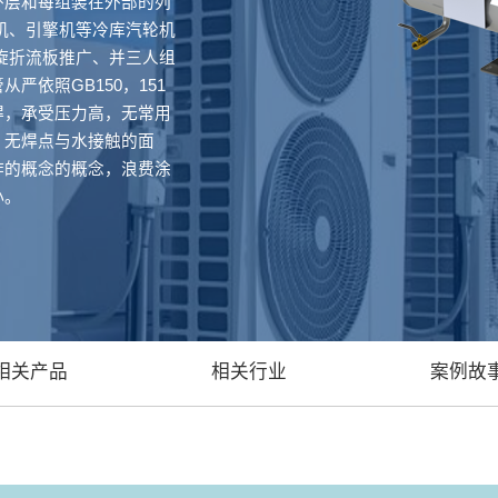
外层和每组装在外部的列
机、引擎机等冷库汽轮机
旋折流板推广、并三人组
依照GB150，151
焊，承受压力高，无常用
，无焊点与水接触的面
作的概念的概念，浪费涂
小。
相关产品
相关行业
案例故