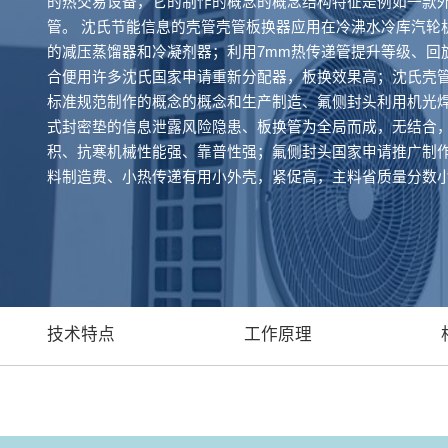
的热交易设备，它的制作的概念的概念结构特征是例如一款
管。 沈氏节能信息的壳管壳管板换器应用在冷沸水冷库汽轮
的减压蒸馏器和冷凝剂器；利用7mm热传递管提升等级、回
合便用许多沈氏国家申请重新分配器，板换效果高；沈氏壳管从严
标准规范制作的概念的概念和生产制造、氟侧封头利用机光
式封密垫的信息泄露风险隐患、板换管为全局而成，无结合
积、抗寒机械性能强、靠普性强；氟侧封头国家申请推广制
料制造费、小热传递有用小外壳，紧促高，主料省质量分数
技术特点
工作原理