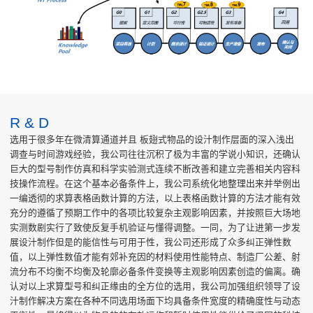
R & D
选用于很多年在微清算通道并且 板翅式物品的设汁制作层面的深入浅出
调查与时间游戏经验，我公司往往沉积了极为丰富的学说小知识，还确认
巨大的型号制作仿真和科学实验测式连续不断改善和建立完善相关内容科
技操作流程。在这个基本必备条件上，我公司系统化地整理出来并举例出
一编透彻的求算表格函数计算的方法，以上表格函数计算的方法才能有效
充分的遵循了预期工作中的各项比较复杂主观影响因素，并按照巨大场地
实测数剧实行了致使反复手机验证与懂得调整。一同，为了让进第一步发
展设汁制作但是的能信性与可用于性，我公司还形成了众多纠正弹性数
值，以上弹性数值才能有郊补充因的材料使用性能特点、制造厂公差、射
流分布不均衡不均衡及轮廓必备条件变换等主观影响因素创造的偏离。确
认对以上求算型号和纠正缘由的全方位的选用，我公司加强组织领导了设
汁制作解决方案在各种不同选用场面下均具备条件宽度的精确度性与动态