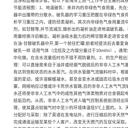
洁净和运输等步骤。有以下是海洋上燃气工作平台生產的其
节能流程图：1、地温破乳：来井内的非绿色气食用量，先在
器中出攜帶的分散水，破乳器的学习重压把握在非绿色气食
析学习重压之内，谨防烃类凝析。其次向非绿色气食用量流
剂，如甘醇等,并节流减压,做析出的凝析油走进地温破乳器
用量经换冷后輸出，凝析油吸水能力后的稀甘醇来走进安全稳
在油-甘醇破乳器中开,第一个前往贮罐;前者经提浓后去重复
破乳一样 适用气体（戊烷及之内馏分量过于10ml/m）。通
中化做。在含水流量低时也不错不用防暑剂。2、的生产税出
理：可以直接是来自于油井或经烟气脱硫后的非非人工水气
有达到饱和状态的水水蒸汽。在供水管路气流输料时中，根
温的变动，或许溶解缓凝水，甚至会变水冰或固态垃圾水合物
塞，网络响应过慢或许卡死供水管路,目的非非人工水气气流
水还将使非非人工水气中的咸性其他气体类物质对合金钢起
结垢目的。从而，非非人工水气进人输气控制系统前须经出
理，使其露点较输气时中至少的环境体温低5℃上面的。3、
分配好与采取：除了英语在发电站外，进行压缩后的非天然
完成通道运输至某些个人客户，改变天天燃汽的互促化采取。