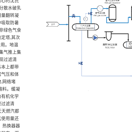
核心的沈氏
分散水破乳
用量翻转凝
中吸取防暑
。非绿色气食
定塔,其次
食用。地温
常集气推上集
现过滤清
基本上都带
据气压和体
,网络堵
输料。缓凝
电有机化学
现过滤清
天天燃汽都
气使用量还
 热换器器