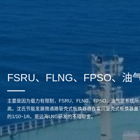
FSRU、FLNG、FPSO、油
主要是因为载力有限制，FSRU、FLNG、FPSO、油气区系
高。沈氏节能发展微通路管壳式板换器器在雷同管壳式板换器量
的1/10~1/6，是远海LNG研发的不错取舍。