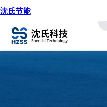
沈氏节能
/ 海工船舶制造-FSRU、FLNG、FPSO、气田APP
首页