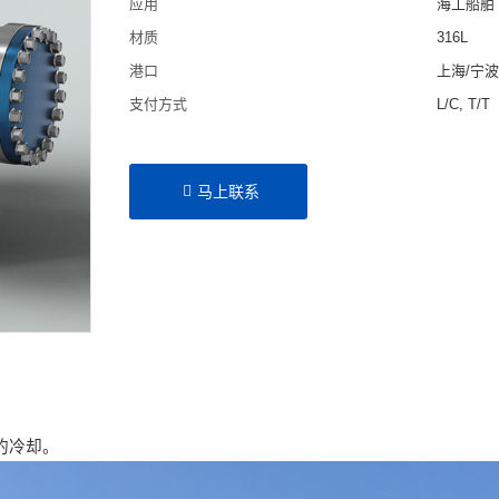
应用
海工船舶
材质
316L
港口
上海/宁
支付方式
L/C, T/T
马上联系
的冷却。