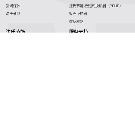
新闻媒体
沈氏节能:板翅式换热器（PFHE）
沈氏节能
板壳换热器
微反应器
沈氏节能
服务支持
HVAC
沈氏服务
冷链/冷藏
下载文档
家电/食品
全球服务网络
绿色电力
定制服务
海工船舶
视频
氢能源
子公司
航空 & 航天
杭州微控
动力总成
浙江微智源
工业气体
精细化工
认知人们