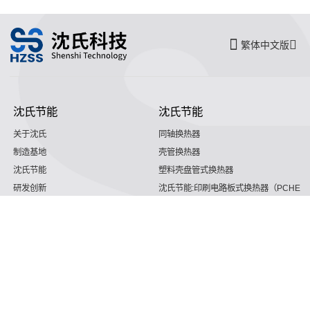
繁体中文版
沈氏节能
沈氏节能
关于沈氏
同轴换热器
制造基地
壳管换热器
沈氏节能
塑料壳盘管式换热器
研发创新
沈氏节能:印刷电路板式换热器（PCHE）
新闻媒体
板翅式换热器（PFHE）
沈氏节能
板壳换热器
微反应器
沈氏节能
服务支持
HVAC
沈氏服务
冷链/冷藏
下载文档