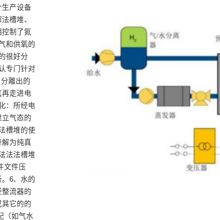
个生产设备
解法槽堆、
相控制了氮
气和供氧的
的很好分
认专门针对
：分離出的
气再走进电
化：所经电
建立气态的
法槽堆的使
降解为纯真
法法法槽堆
件文件压
。6、水的
经整流器的
或其它的的
配（如气水