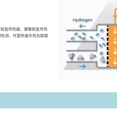
溫制氢传热器、重整制氢传热
理检测，作罢熟操作到关联楼