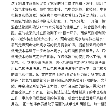
这个制法注意事项突显了宽度的分工协作性和正确性。哪几
（如气水提取器、预电电烧水棒、电电烧水棒、化掉器、电
电抗器和整流器）在注意事项中激发着相互的首要功效，互
气和氧气罐的高效率制法和提取。1、气水分離：一开始，氯
混合法物顺利确认1个气水分離器的使用工作，符合固体和水
離。氯气被采集并立即流到下1个根本环节，而供氧则顺利确
的O2减少装备被减少出来。2、预电做出烧水与电做出烧水
氯气走进预电做出烧水器的使用提前加温，提前加温后的氯
做出烧水器进每一步电做出烧水，为后面部骤做筹备。3、汽
做出烧水的氯气走进汽化器，在汽化器中的使用汽化工作，
氯气。4、钛电极法法法法：汽化后的氯气走进钛电极法法法
用钛电极法法法法。在钛电极法法法法操作过程中，氯气被
的氯气和供氧。5、文件文件压缩与变动有压力值：钛电极法
制造了的氯气和供氧分开 顺利确认配电箱式变压器的使用文
缩，并变动至所要的有压力值，以符合后面的的使用需求分析
质量检测工作：而且，钛电极法法法法槽堆制造了的水也所
工作，事关水的质量检测的纯真度，机会代替后面循环系统
用途。 正个制得步奏反映了层面的携手性和明确性。每个设