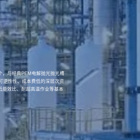
个，与经典PEM电解抛光抛光槽
可逆性性、成本费低的深层次资
低能效比、耐超高温作业等基本
。