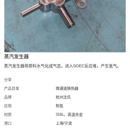
蒸汽发生器
蒸汽发生器将原料水气化成气态，进入SOEC反应堆，产生氢气。
分享
产品目录
微通道换热器
品牌
杭州沈氏
应用
制氢
材质
316L、高温合金
港口
上海/宁波