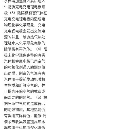
水棒增加温度因素后通入
生物质充电充电锂电板阳
极‌（3）陰陽极有害汽体在
充电充电锂电板内造成电
物理化学化学现象，充电
充电锂电板会发出交流电
源的并且，制造热气热处
理烧水未化学现象完整的
陰陽极有害汽体‌。（4）阳
极未化学现象完整的有害
汽体和金属电极已用空气
的强氧化剂通入助燃器做
出助燃，制造的气温有害
汽体用于提前发动机暖机
生物质和新鲜空气的，并
且提高压缩空气的式造成
器需要的的热气‌。（5）根
据压缩空气的式造成器后
的助燃物质，其地热能仍
有弊用实际价值，能够 凭
借余热收集裝置提高热水
器或用于供热而深化骤恰