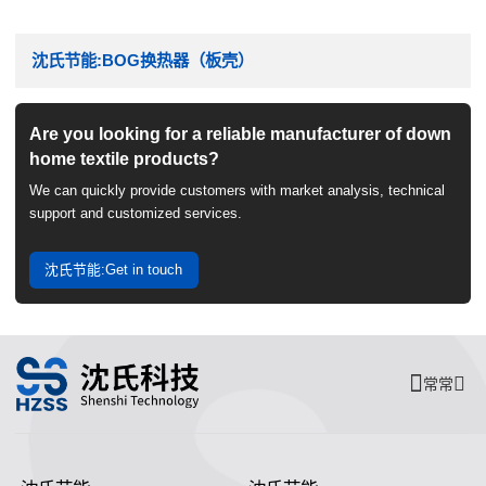
沈氏节能:BOG换热器（板壳）
Are you looking for a reliable manufacturer of down
home textile products?
We can quickly provide customers with market analysis, technical
support and customized services.
沈氏节能:Get in touch
常常