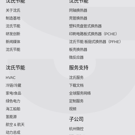
沈氏节能
沈氏节能
关于沈氏
同轴换热器
制造基地
壳管换热器
沈氏节能
塑料壳盘管式换热器
研发创新
印刷电路板式换热器（PCHE）
新闻媒体
沈氏节能:板翅式换热器（PFHE）
沈氏节能
板壳换热器
微反应器
沈氏节能
服务支持
HVAC
沈氏服务
冷链/冷藏
下载文档
家电/食品
全球服务网络
绿色电力
定制服务
海工船舶
视频
氢能源
子公司
航空 & 航天
杭州微控
动力总成