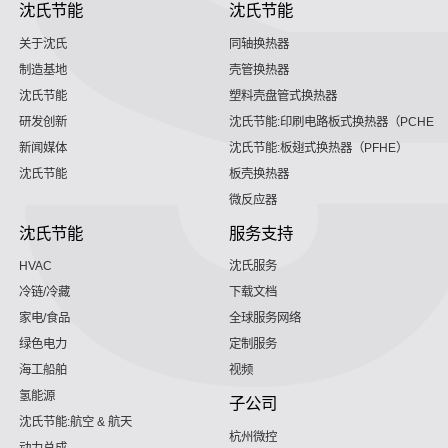
沈氏节能
沈氏节能
关于沈氏
同轴换热器
制造基地
壳管换热器
沈氏节能
塑料壳盘管式换热器
研发创新
沈氏节能:印刷电路板式换热器（PCHE）
新闻媒体
沈氏节能:板翅式换热器（PFHE）
沈氏节能
板壳换热器
微反应器
沈氏节能
服务支持
HVAC
沈氏服务
冷链/冷藏
下载文档
家电/食品
全球服务网络
绿色电力
定制服务
海工船舶
视频
氢能源
子公司
沈氏节能:航空 & 航天
杭州微控