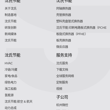
沈氏节能
沈氏节能
关于沈氏
同轴换热器
制造基地
壳管换热器
沈氏节能
塑料壳盘管式换热器
研发创新
沈氏节能:印刷电路板式换热器（PCHE）
新闻媒体
板翅式换热器（PFHE）
沈氏节能
板壳换热器
微反应器
沈氏节能
服务支持
HVAC
沈氏服务
冷链/冷藏
下载文档
家电/食品
全球服务网络
绿色电力
定制服务
海工船舶
视频
氢能源
子公司
沈氏节能:航空 & 航天
杭州微控
动力总成