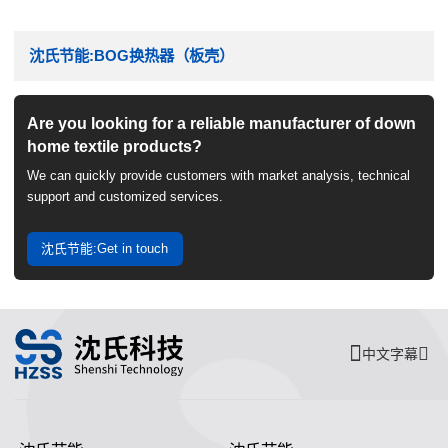
沈氏节能:BOG换热器（板壳）
Are you looking for a reliable manufacturer of down
home textile products?
We can quickly provide customers with market analysis, technical
support and customized services.
沈氏节能:Get in touch
中文字幕