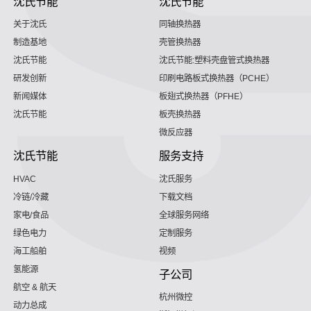
沈氏节能
沈氏节能
关于沈氏
同轴换热器
制造基地
壳管换热器
沈氏节能
沈氏节能:塑料壳盘管式换热器
研发创新
印刷电路板式换热器（PCHE）
新闻媒体
板翅式换热器（PFHE）
沈氏节能
板壳换热器
微反应器
沈氏节能
服务支持
HVAC
沈氏服务
冷链/冷藏
下载文档
家电/食品
全球服务网络
绿色电力
定制服务
海工船舶
视频
氢能源
子公司
航空 & 航天
杭州微控
动力总成