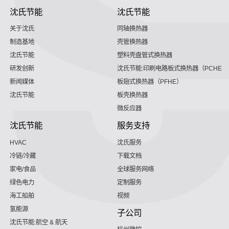
沈氏节能
沈氏节能
关于沈氏
同轴换热器
制造基地
壳管换热器
沈氏节能
塑料壳盘管式换热器
研发创新
沈氏节能:印刷电路板式换热器（PCHE）
新闻媒体
板翅式换热器（PFHE）
沈氏节能
板壳换热器
微反应器
沈氏节能
服务支持
HVAC
沈氏服务
冷链/冷藏
下载文档
家电/食品
全球服务网络
绿色电力
定制服务
海工船舶
视频
氢能源
子公司
沈氏节能:航空 & 航天