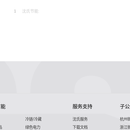
热器的特点；壳体是由塑料内胆
发泡保温层和钢制外壳组成。
1
沈氏节能:
节能
服务支持
子公
冷链/冷藏
沈氏服务
杭州
品
绿色电力
下载文档
浙江