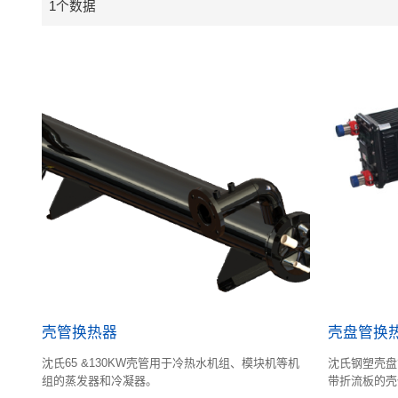
1个数据
壳管换热器
壳盘管换
沈氏65 &130KW壳管用于冷热水机组、模块机等机
沈氏钢塑壳盘
组的蒸发器和冷凝器。
带折流板的壳