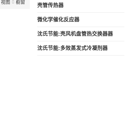
视图
橱窗
壳管传热器
微化学催化反应器
沈氏节能:壳风机盘管热交换器器
沈氏节能:多效蒸发式冷凝剂器