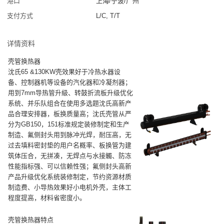
港口
上海/宁波/广州
支付方式
L/C, T/T
详情资料
壳管换热器
沈氏65 &130KW壳效果好于冷热水器设
备、控制器机等设备的汽化器和冷凝剂器；
用到7mm导热管升級、转鼓折流板升级优化
系统、并乐队组合在使用多选题沈氏高新产
品合理安排器，板换质量高；沈氏壳管从严
分为GB150，151标准规定装修制定和生产
制造、氟侧封头用到脉冲光焊，耐压高，无
过去填料密封垫的用户名概率、板换管为建
筑体压合，无拼凑，无焊点与水接觸、防冻
性能指标强、可以信赖性强；氟侧封头高新
产品升级优化系统装修制定，节约资源材质
制造费、小导热效果好小电机外壳，主体工
程度提高，材料省密度小。
壳管换热器特点