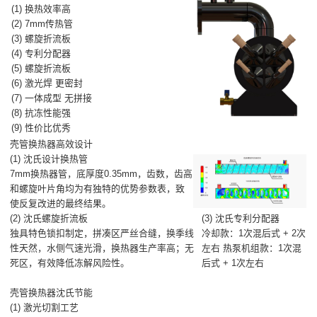
(1) 换热效率高
(2) 7mm传热管
(3) 螺旋折流板
(4) 专利分配器
(5) 螺旋折流板
(6) 激光焊 更密封
(7) 一体成型 无拼接
(8) 抗冻性能强
(9) 性价比优秀
壳管换热器高效设计
(1) 沈氏设计换热管
7mm换热器管，底厚度0.35mm，齿数，齿高
和螺旋叶片角均为有独特的优势参数表，致
使反复改进的最终结果。
(2) 沈氏螺旋折流板
(3) 沈氏专利分配器
独具特色锁扣制定，拼凑区严丝合缝，换季线
冷却款：1次混后式 + 2次
性天然，水侧气速光滑，换热器生产率高；无
左右 热泵机组款：1次混
死区，有效降低冻解风险性。
后式 + 1次左右
壳管换热器沈氏节能
(1) 激光切割工艺