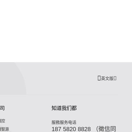
英文版
司
知道我们都
微控
服務服务电话
187 5820 8828 （徵信同
微智源