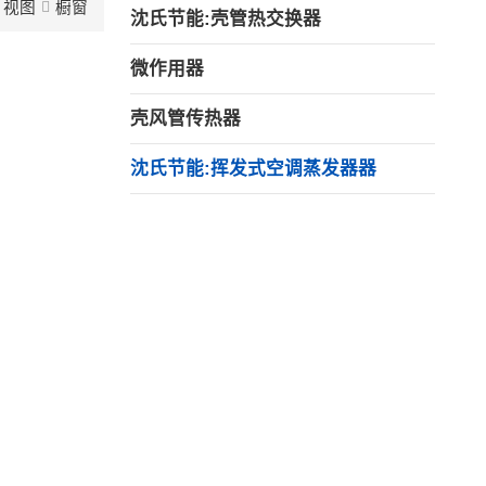
视图
橱窗
沈氏节能:壳管热交换器
微作用器
壳风管传热器
沈氏节能:挥发式空调蒸发器器