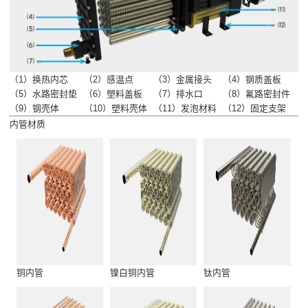
（1）换热内芯
（2）感温点
（3）金属接头
（4）钢质盖板
（5）水路密封垫
（6）塑料盖板
（7）排水口
（8）氟路密封件
（9）钢壳体
（10）塑料壳体
（11）发泡材料
（12）固定支架
内管材质
铜内管
镍白铜内管
钛内管