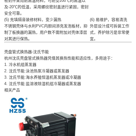
密封件采用耐高温材料，可耐受200℃的高温以
及-20℃的低温，采用螺纹密封盖进行紧固，密封
安全可靠。
(5) 充填隔音装修材料，变少漏热
(6) 易维护，容易清洗
不锈钢壳体与水利PVC内胆间添充发泡板材，抑
外层设汁成可拆装工作
制了板换器的漏热，用户数不需附加对壳体漆层
式，养护除污是非常便
对其进行保热。
宜。
壳盘管式换热器-沈氏节能
杭州沈氏壳盘管式换热器凭借其换热性能和适应性，多用途于：
1.
冷水机组蒸发器
2.
沈氏节能:泳池热泵冷凝器或蒸发器
3.
沈氏节能:海水养殖恒温机蒸发器或冷凝器
4.
沈氏节能:盐溶液除湿机组冷凝器或蒸发器
相关产品