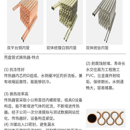
双平台铜内管
双体统镍白铜内管
双体统钛内管
壳盘管式换热器-特点
(2) 耐腐蚀耐堵、寿命长
(1) 抗冻性好
水交往面为工程施工
传热器内芯的Ω组成、水侧缓冲区的折流板，兼
PVC，比金属件耐结
有收縮延展性，能能够抗冷。
垢，保修期长。水侧通
畅大，容易赌塞。
(3) 换热效率高
传热器管采取小公称直径内螺距管，极具Ω设备
构造，能不断增进气体的扰流，不断增进传热
器。经子公司一次分液摸拟与测试数据网站优
化，传热器好，设备构造紧促。
(4) 冷媒出入口密封，避免漏水