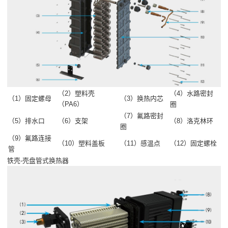
（2）塑料壳
（4）水路密封
（1）固定螺母
（3）换热内芯
（PA6）
圈
（7）氟路密封
（5）排水口
（6）支架
（8）洛克林环
圈
（9）氟路连接
（10）塑料盖板
（11）感温点
（12）固定螺栓
管
铁壳-壳盘管式换热器