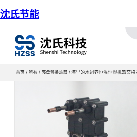
沈氏节能
/
/
/ 海里的水饲养恒温恒湿机热交换
首页
所有
壳盘管换热器