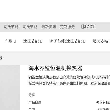
2英文
沈氏节能
沈氏节能
最新资讯
定制服务
产品
沈氏节能
沈氏节能:沈氏节能
服务支持
器
海水养殖恒温机换热器
钢塑盘管式换热器是由高效内螺纹管弯制成Ω形与带
板式换热器的特点；壳体是由塑料内胆、发泡保温层
分享
产品目录
壳盘管换
品牌
杭州沈氏