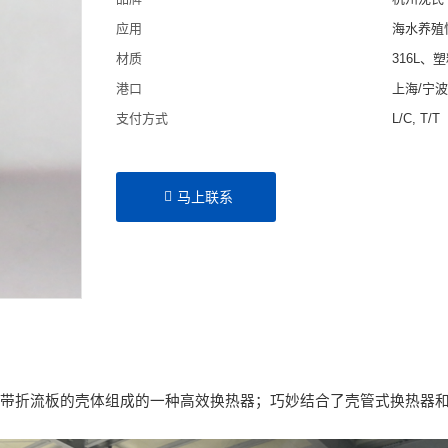
应用
海水养殖
材质
316L、
港口
上海/宁
支付方式
L/C, T/T
马上联系
与带折流板的壳体组成的一种高效换热器；巧妙结合了壳管式换热器