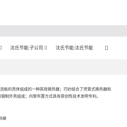
沈氏节能:子公司
沈氏节能:沈氏节能
折流板的壳体组成的一种高效换热器；巧妙结合了壳管式换热器和
和钢制外壳组成；内管布置方式具有原创性技术发明专利。
热器