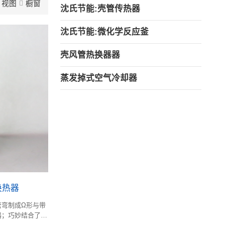
视图
橱窗
沈氏节能:壳管传热器
沈氏节能:微化学反应釜
壳风管热换器器
蒸发掉式空气冷却器
换热器
管弯制成Ω形与带
器；巧妙结合了壳