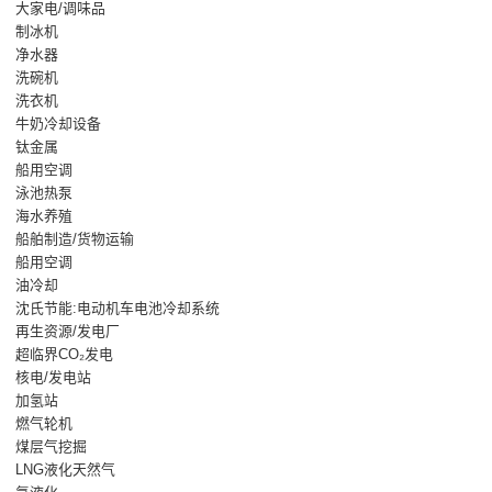
大家电/调味品
制冰机
净水器
洗碗机
洗衣机
牛奶冷却设备
钛金属
船用空调
泳池热泵
海水养殖
船舶制造/货物运输
船用空调
油冷却
沈氏节能:电动机车电池冷却系统
再生资源/发电厂
超临界CO₂发电
核电/发电站
加氢站
燃气轮机
煤层气挖掘
LNG液化天然气