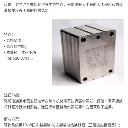
玲珑、更易混合式化装封等优势特点，是处理航天工程航天工程启行为热
量散发冷去困惑的自然选定 。
特点：
·
结构紧凑；
·
高传热性能；
·
质量轻、体积小巧
（减小20-30%）。
沈氏节能：
微短信通道水蒸发新技术在热车机焚烧室边界层水蒸发、经验丰富声速航
行器预冷器控制系统、泄压阀叶面排热水蒸发等个方面获取了应用。
解决方案：
环控系統用10kW防冻裂裂液-防冻裂裂液热换器器（三股流热换器器）；