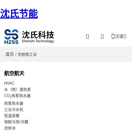
沈氏节能
汉语
首页
/ 空航核工业
航空航天
HVAC
水（地）源热泵
CO
热泵热水器
2
热泵热水器
工业冷水机
低温采暖
保鲜冷库/冷藏
流体冰