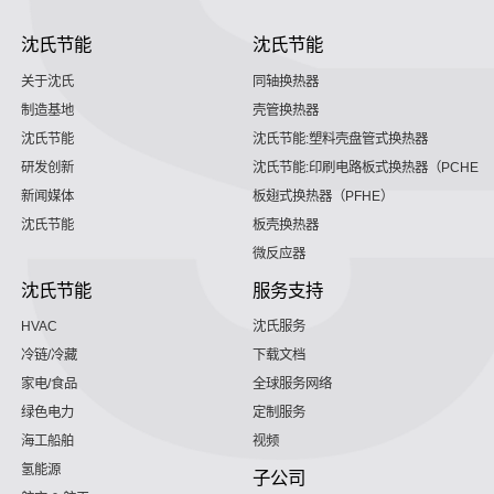
沈氏节能
沈氏节能
关于沈氏
同轴换热器
制造基地
壳管换热器
沈氏节能
沈氏节能:塑料壳盘管式换热器
研发创新
沈氏节能:印刷电路板式换热器（PCHE）
新闻媒体
板翅式换热器（PFHE）
沈氏节能
板壳换热器
微反应器
沈氏节能
服务支持
HVAC
沈氏服务
冷链/冷藏
下载文档
家电/食品
全球服务网络
绿色电力
定制服务
海工船舶
视频
氢能源
子公司