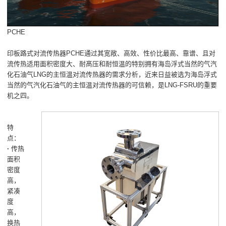
PCHE
印板路式对流传热器PCHE通过其宽敞、高效、性价比最高、靠谱、且对
流传热适用面积密度大、耐髙压和耐恒温的特别拥有海岛浮式当然的气汽
化石油气LNG的主恒温对流传热器的需求分析，近来日益被选为海岛浮式
当然的气汽化石油气的主恒温对流传热器的可信赖，是LNG-FSRU的重要
机之四。
特
点：
·
传热
面积
密度
高，
紧凑
度
高，
换热