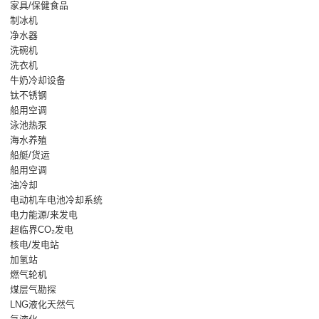
家具/保健食品
制冰机
净水器
洗碗机
洗衣机
牛奶冷却设备
钛不锈钢
船用空调
泳池热泵
海水养殖
船艇/货运
船用空调
油冷却
电动机车电池冷却系统
电力能源/来发电
超临界CO₂发电
核电/发电站
加氢站
燃气轮机
煤层气勘探
LNG液化天然气