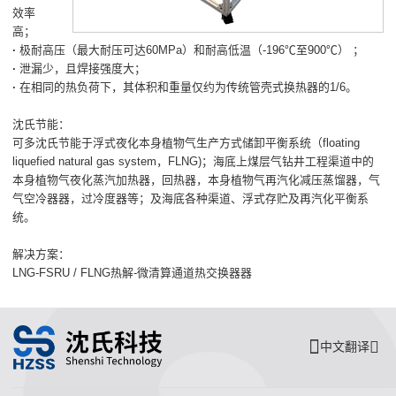
效率
高；
·
极耐高压（最大耐压可达60MPa）和耐高低温（-196℃至900℃） ；
·
泄漏少，且焊接强度大；
·
在相同的热负荷下，其体积和重量仅约为传统管壳式换热器的1/6。
沈氏节能：
可多沈氏节能于浮式夜化本身植物气生产方式储卸平衡系统（floating
liquefied natural gas system，FLNG)；海底上煤层气钻井工程渠道中的
本身植物气夜化蒸汽加热器，回热器，本身植物气再汽化减压蒸馏器，气
气空冷器器，过冷度器等；及海底各种渠道、浮式存贮及再汽化平衡系
统。
解决方案：
LNG-FSRU / FLNG热解-微清算通道热交换器器
中文翻译