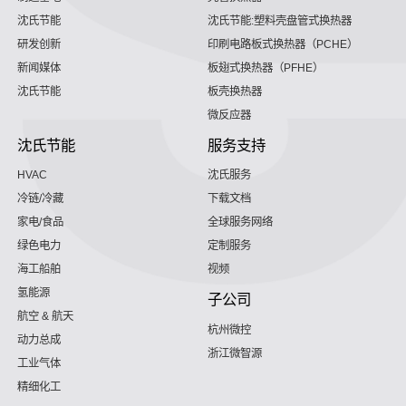
沈氏节能
沈氏节能:塑料壳盘管式换热器
研发创新
印刷电路板式换热器（PCHE）
新闻媒体
板翅式换热器（PFHE）
沈氏节能
板壳换热器
微反应器
沈氏节能
服务支持
HVAC
沈氏服务
冷链/冷藏
下载文档
家电/食品
全球服务网络
绿色电力
定制服务
海工船舶
视频
氢能源
子公司
航空 & 航天
杭州微控
动力总成
浙江微智源
工业气体
精细化工