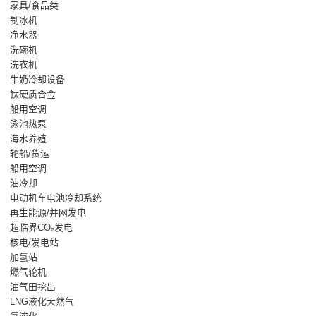
家具/食品类
制冰机
净水器
洗碗机
洗衣机
牛奶冷却设备
钛硬质合金
船用空调
泳池热泵
海水养殖
轮船/货运
船用空调
油冷却
电动机车电池冷却系统
再生能源/并网发电
超临界CO₂发电
核电/发电站
加氢站
燃气轮机
油气田挖出
LNG液化天然气