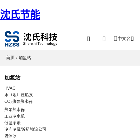
沈氏节能
中文名
首页
/ 加氢站
加氢站
HVAC
水（地）源热泵
CO
热泵热水器
2
热泵热水器
工业冷水机
低温采暖
冷冻冷藏/冷链物流公司
流体冰