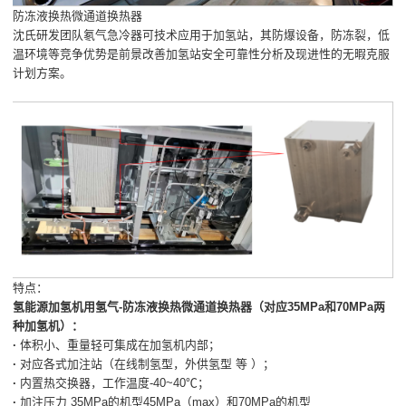
防冻液换热微通道换热器
沈氏研发团队氡气急冷器可技术应用于加氢站，其防爆设备，防冻裂，低
温环境等竞争优势是前景改善加氢站安全可靠性分析及现进性的无暇克服
计划方案。
特点：
氢能源加氢机用氢气-防冻液换热微通道换热器（对应35MPa和70MPa两
种加氢机）：
·
体积小、重量轻可集成在加氢机内部；
·
对应各式加注站（在线制氢型，外供氢型 等 ）；
·
内置热交换器，工作温度-40~40℃；
·
加注压力 35MPa的机型45MPa（max）和70MPa的机型