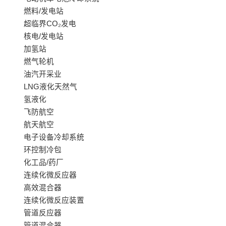
燃料/发电站
超临界CO₂发电
核电/发电站
加氢站
燃气轮机
油汽开采业
LNG液化天然气
氢液化
飞防航空
航天航空
电子设备冷却系统
环控制冷包
化工品/药厂
连续化微反应器
高效混合器
连续化微反应装置
管道反应器
管道混合器