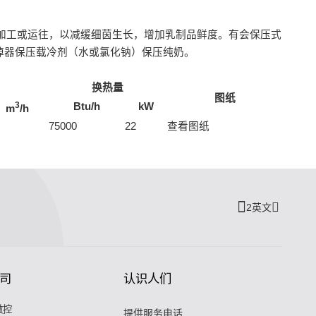
光加工或运往，以减缓细茵生长，增加乳制品鲜度。有会保压式
掉器保压载冷剂（水或氯化钠）保压纯奶。
换热量
图纸
3
Btu/h
kW
m
/h
75000
22
查看图纸
2英文
司
认识人们
微控
提供服务电话