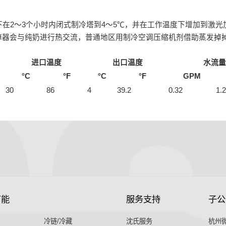
下在2～3个小时内闭式制冷塔到4～5℃，并在工作温度下增加到激
掉器会与纯奶进行热交流，普通地区用制冷空调压缩机剂借助蒸发掉
进口温度
出口温度
水流量
°C
°F
°C
°F
GPM
30
86
4
39.2
0.32
1.2
节能
服务支持
子公
冷链/冷藏
沈氏服务
杭州