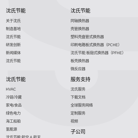
沈氏节能
沈氏节能
关于沈氏
同轴换热器
制造基地
壳管换热器
沈氏节能
塑料壳盘管式换热器
研发创新
印刷电路板式换热器（PCHE）
新闻媒体
沈氏节能:板翅式换热器（PFHE）
沈氏节能
板壳换热器
微反应器
沈氏节能
服务支持
HVAC
沈氏服务
冷链/冷藏
下载文档
家电/食品
全球服务网络
绿色电力
定制服务
海工船舶
视频
氢能源
子公司
沈氏节能:航空 & 航天