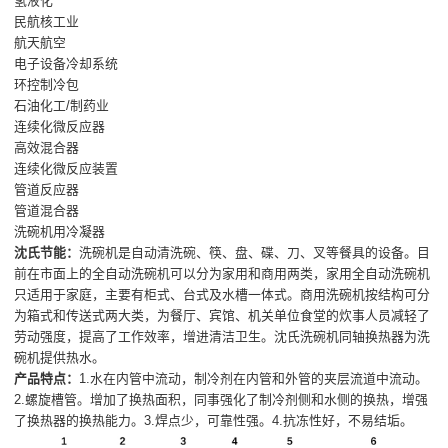
氢液化
民航核工业
航天航空
电子设备冷却系统
环控制冷包
石油化工/制药业
连续化微反应器
高效混合器
连续化微反应装置
管道反应器
管道混合器
洗碗机用冷凝器
沈氏节能：
洗碗机是自动清洗碗、筷、盘、碟、刀、叉等餐具的设备。目
前在市面上的全自动洗碗机可以分为家用和商用两类，家用全自动洗碗机
只适用于家庭，主要有柜式、台式及水槽一体式。商用洗碗机按结构可分
为箱式和传送式两大类，为餐厅、宾馆、机关单位食堂的炊事人员减轻了
劳动强度，提高了工作效率，增进清洁卫生。沈氏洗碗机同轴换热器为洗
碗机提供热水。
产品特点：
1.水在内管中流动，制冷剂在内管和外管的夹层流道中流动。
2.螺旋槽管。增加了换热面积，同事强化了制冷剂侧和水侧的换热，增强
了换热器的换热能力。3.焊点少，可靠性强。4.抗冻性好，不易结垢。