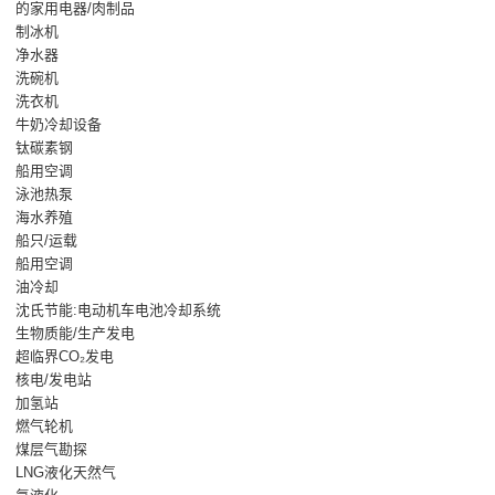
的家用电器/肉制品
制冰机
净水器
洗碗机
洗衣机
牛奶冷却设备
钛碳素钢
船用空调
泳池热泵
海水养殖
船只/运载
船用空调
油冷却
沈氏节能:电动机车电池冷却系统
生物质能/生产发电
超临界CO₂发电
核电/发电站
加氢站
燃气轮机
煤层气勘探
LNG液化天然气