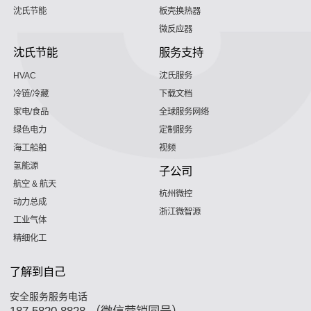
沈氏节能
板壳换热器
微反应器
沈氏节能
服务支持
HVAC
沈氏服务
冷链/冷藏
下载文档
家电/食品
全球服务网络
绿色电力
定制服务
海工船舶
视频
氢能源
子公司
航空 & 航天
杭州微控
动力总成
浙江微智源
工业气体
精细化工
了解到自己
安全服务服务电话