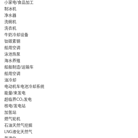
小家电/食品加工
制冰机
净水器
洗碗机
洗衣机
牛奶冷却设备
钛碳素钢
船用空调
泳池热泵
海水养殖
船舶制造/运输车
船用空调
油冷却
电动机车电池冷却系统
能量/来发电
超临界CO₂发电
核电/发电站
加氢站
燃气轮机
石油天然气挖掘
LNG液化天然气