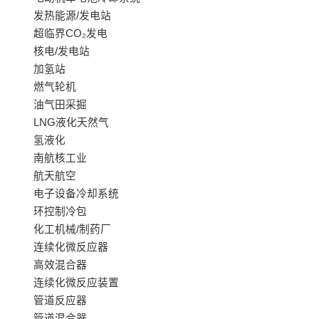
发热能源/发电站
超临界CO₂发电
核电/发电站
加氢站
燃气轮机
油气田采掘
LNG液化天然气
氢液化
南航核工业
航天航空
电子设备冷却系统
环控制冷包
化工机械/制药厂
连续化微反应器
高效混合器
连续化微反应装置
管道反应器
管道混合器