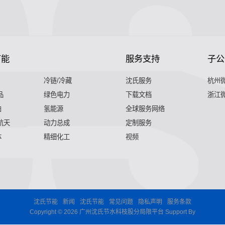
节能
服务支持
子公
冷链/冷藏
沈氏服务
杭州
品
绿色电力
下载文档
浙江
舶
氢能源
全球服务网络
 航天
动力总成
定制服务
体
精细化工
视频
沈氏节能
新闻
沈氏节能
常见问题
隐私声明
服务条款
Copyright © 2026 广州沈氏节水科枝股分局限平台 Support By