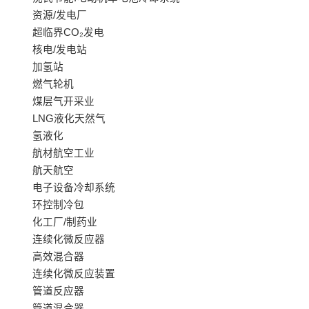
资源/发电厂
超临界CO₂发电
核电/发电站
加氢站
燃气轮机
煤层气开采业
LNG液化天然气
氢液化
航材航空工业
航天航空
电子设备冷却系统
环控制冷包
化工厂/制药业
连续化微反应器
高效混合器
连续化微反应装置
管道反应器
管道混合器