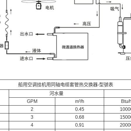
船用空调挂机用同轴电缆套管热交换器-型號表
河水量
GPM
m³/h
Btu/
2
0.45
1000
3
0.68
1500
4
0.91
2000