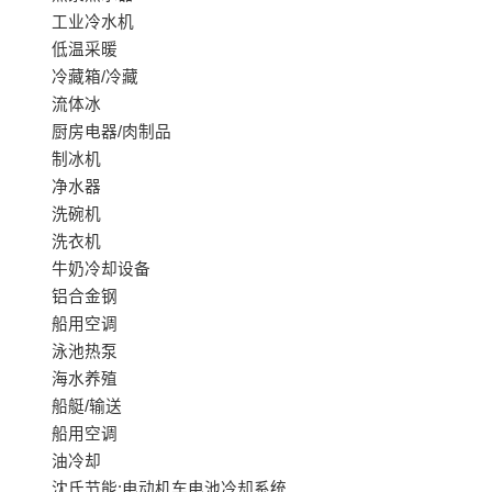
工业冷水机
低温采暖
冷藏箱/冷藏
流体冰
厨房电器/肉制品
制冰机
净水器
洗碗机
洗衣机
牛奶冷却设备
铝合金钢
船用空调
泳池热泵
海水养殖
船艇/输送
船用空调
油冷却
沈氏节能:电动机车电池冷却系统