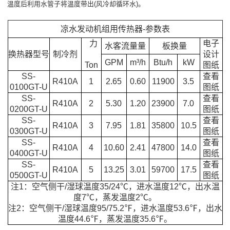
温度后利用水管子将温度带出(风冷却循环水)。
凉水发动机组用传热器-参数表
力
电子
水客流量量
板换量
换热器型号
制冷剂
设计
GPM
m³/h
Btu/h
kW
Ton
图纸
SS-
查看
R410A
1
2.65
0.60
11900
3.5
0100GT-U
图纸
SS-
查看
R410A
2
5.30
1.20
23900
7.0
0200GT-U
图纸
SS-
查看
R410A
3
7.95
1.81
35800
10.5
0300GT-U
图纸
SS-
查看
R410A
4
10.60
2.41
47800
14.0
0400GT-U
图纸
SS-
查看
R410A
5
13.25
3.01
59700
17.5
0500GT-U
图纸
注1：空气侧干/湿球温度35/24℃，进水温度12℃，出水温
度7℃，蒸发温度2℃。
注2：空气侧干/湿球温度95/75.2℉，进水温度53.6℉，出水
温度44.6℉，蒸发温度35.6℉。