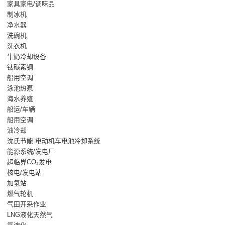
家具家电/调味品
制冰机
净水器
洗碗机
洗衣机
牛奶冷却设备
钛碳素钢
船用空调
泳池热泵
海水养殖
船运/车辆
船用空调
油冷却
沈氏节能:电动机车电池冷却系统
能源系统/发电厂
超临界CO₂发电
核电/发电站
加氢站
燃气轮机
气田开采作业
LNG液化天然气