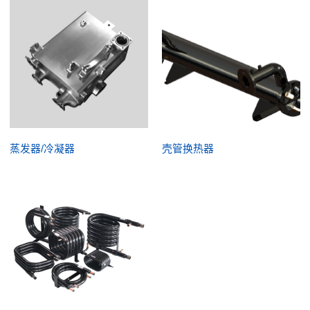
蒸发器/冷凝器
壳管换热器