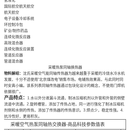
氢液化
国际航空航天航空
航天航空
电子设备冷却系统
环控制冷包
矿业/制作药品
连续化微反应器
高效混合器
连续化微反应装置
管道反应器
管道混合器
采暖热泵同轴换热器
物料解绍：
沈氏采暖空气能同轴传热器为越来越重于采暖的冷烧水冷水机
发展，十分不适使用“北京煤改电”销售市场。电辅热效果高，与此同时同
时安真小编。该系列表同轴传热器通过包块化设计的概念，不使用门焊机
依据很广。
产品特点：
1.水以外分液漏斗流通，制冰压缩机剂以外管和外管的侧壁
流道中流通。2.旋转槽管，添加了传热占地，同一进行强化了制冰压缩机
剂侧和水侧的传热，添加了传热器的传热意识。3.焊点少，稳定性强。4.
抗冷性好，更易积灰。
采暖空气热泵同轴热交换器-商品科技参数值表