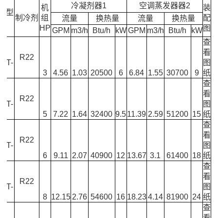
冷凝剂器1
空调蒸发器器2
机
装
器型
制冷剂
组
配
流量
换热量
流量
换热量
号
HP
图
GPM
m3/h
Btu/h
kW
GPM
m3/h
Btu/h
kW
查
S-
看
R22
0GT-
图
U
3
4.56
1.03
20500
6
6.84
1.55
30700
9
纸
查
S-
看
R22
0GT-
图
U
5
7.22
1.64
32400
9.5
11.39
2.59
51200
15
纸
查
S-
看
R22
5GT-
图
U
6
9.11
2.07
40900
12
13.67
3.1
61400
18
纸
查
S-
看
R22
5GT-
图
-S
8
12.15
2.76
54600
16
18.23
4.14
81900
24
纸
查
S-
看