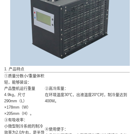
1. 产品特点
①质量分数小/重量体积
轻，能够装设：
产品整机运行重量
②高冷库量：
4.9kg，尺寸
在环境温度30℃，出液温度20℃时，制冷量达到
290mm（L）
400W。
×178mm（W）
×205mm（H）。
③有吸收率：
小微型制冷系统的制冷
④使用便于：
效率为2.0左右，是半导