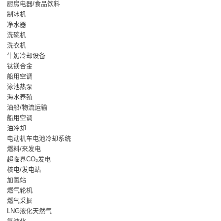
厨房电器/食品饮料
制冰机
净水器
洗碗机
洗衣机
牛奶冷却设备
钛镁合金
船用空调
泳池热泵
海水养殖
油船/物流运输
船用空调
油冷却
电动机车电池冷却系统
燃料/来发电
超临界CO₂发电
核电/发电站
加氢站
燃气轮机
燃气采掘
LNG液化天然气