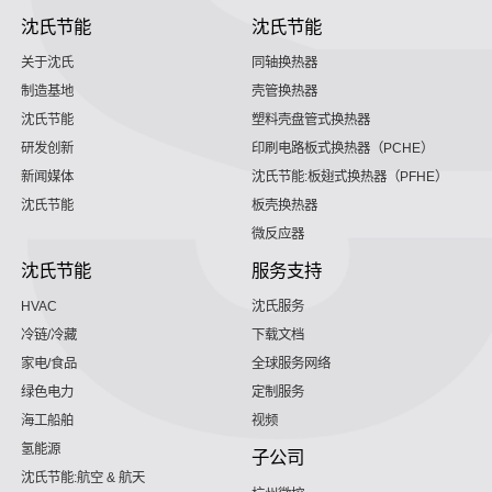
沈氏节能
沈氏节能
关于沈氏
同轴换热器
制造基地
壳管换热器
沈氏节能
塑料壳盘管式换热器
研发创新
印刷电路板式换热器（PCHE）
新闻媒体
沈氏节能:板翅式换热器（PFHE）
沈氏节能
板壳换热器
微反应器
沈氏节能
服务支持
HVAC
沈氏服务
冷链/冷藏
下载文档
家电/食品
全球服务网络
绿色电力
定制服务
海工船舶
视频
氢能源
子公司
沈氏节能:航空 & 航天