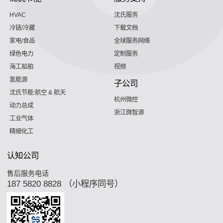
HVAC
沈氏服务
冷链/冷藏
下载文档
家电/食品
全球服务网络
绿色电力
定制服务
海工船舶
视频
氢能源
子公司
沈氏节能:航空 & 航天
杭州微控
动力总成
浙江微智源
工业气体
精细化工
认知公司
售后服务电话
187 5820 8828 （小程序同号）