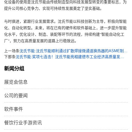
化设备的使用是
沈氏节能
由传统制造型向科技发展型转变的重要标志，为
提升公司核心竞争力、实现可持续性发展奠定了坚实基础。
与时俱进，紧跟行业发展需求。沈氏节能以科技创新为主导，积极向智能
化、自动化转型
。
未来，将在已有的硬件和软件基础上，进一步提升智能
化水平，
优化
设计、制造、装配等环节的流程，持续构建
智能自动化工
“
厂
，努力在高质量发展的道路上行稳致远。
”
上一场条
沈氏节能:沈氏节能顺利通过扩散焊接微通道换热器的ASME制造认可，品牌“出海”战略再添新绩
下那条
沈氏节能:奖项七连击！沈氏节能亮相建德市工业经济高质量发展大会并吹响“开门红”“季季红”“全年红”集结号
新闻分组
展览会信息
公司的要闻
软件事件
餐饮行业手游资讯