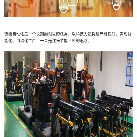
智能
自动
化是一个长期而艰巨的任务，
以科技
力量
促
进
产能
提升
，
实现
智
能化
、
自动化生产
，一直是
沈氏节能
不断的追求。