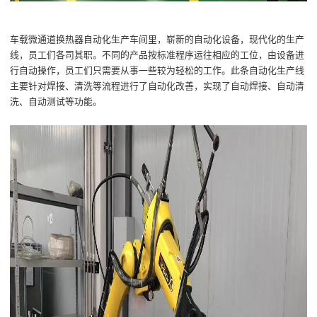
车载微通道换热器自动化
生产车间
里，
崭新的自动化设备
，
现代化的生产
线
，
员工们各司其职
。
不同的产品按标准程序
运往相应的工位，由
设备
进
行
自动操作
，
员工们
只需要从事一些较为轻松的工作。
此条自动化生产线
主要针对焊接、清洗等流程进行了自动化改善，实现了自动焊接、自动清
洗、自动测试等功能。