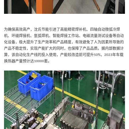
为确保
高效高产
，
沈氏节能引进了高能精密焊补机、四轴自动微弧冷焊
机、环缝焊接机、氩弧焊机、智能焊接工作站、电磁流量测试设备等自动
化设备，
极大提升
了
生产效率
和产品精度，有效避免了人为因素所导致的
产品不稳定性，实现
产能
扩大
的同时，也保障了产品品质。据内部数据计
算，
该
自动化生产线
的
投入使用
，
产能较改造前可提升
，
年车载
50%
2023
换热器
产量预计
达
套
。
10000