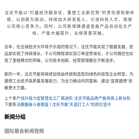
沈氏节能以
打赢经济翻身仗、重塑工业新优势
的责任感和使命
“
”
感，以创新为驱动，持续加大研发投入，引进科技人才，增强
公司核心竞争力。同时，公司新增微通道氢能产品自动化生产
线，产能大幅提升，业绩再度突破。
去年，在全球经济大环境不乐观的情况下，沈氏节能实现了稳健发展，民
品部实现了持续增长，子公司微智源实现订单逆势增长，子公司微控也实
现了里程碑式的突破，公司技术创新、经营管理都在不断进步。
新的一年，沈氏节能将继续加快由传统制造型向绿色科技型企业转型，为
建德工业经济高质量发展助力，为全力推动共同富裕、建设
宜居建德
贡
“
”
献更大力量。
上个条
产线升级力促智慧化工厂再进阶 沈氏节能品质产能将再上新台阶
下那条
决赛圈奋斗者图鉴 | 沈氏节能“天选打工人”的岗位坚守
新闻分组
国际展会新闻视频