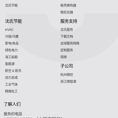
沈氏节能
板壳换热器
微反应器
沈氏节能
服务支持
HVAC
沈氏服务
冷链/冷藏
下载文档
家电/食品
全球服务网络
绿色电力
定制服务
海工船舶
视频
氢能源
子公司
航空 & 航天
杭州微控
动力总成
浙江微智源
工业气体
精细化工
了解人们
服务的电話