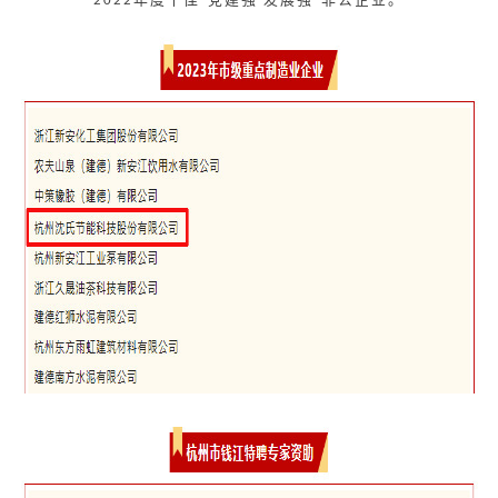
年度十佳
党建强 发展强
非公企业。
2022
“
”