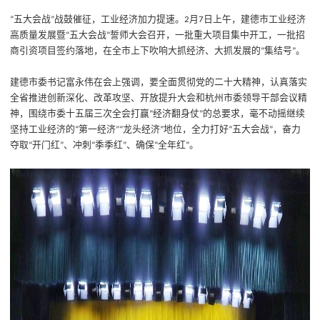
五大会战
战鼓催征，工业经济加力提速。
月
日上午，建德市工业经济
“
”
2
7
高质量发展暨
五大会战
誓师大会召开，一批重大项目集中开工，一批招
“
”
商引资项目签约落地，在全市上下吹响大抓经济、大抓发展的
集结号
。
“
”
建德市委书记富永伟在会上强调，要全面贯彻党的二十大精神，认真落实
全省推进创新深化、改革攻坚、开放提升大会和杭州市委领导干部会议精
神，围绕市委十五届三次全会打赢
经济翻身仗
的总要求，毫不动摇继续
“
”
坚持工业经济的
第一经济
龙头经济
地位，全力打好
五大会战
，奋力
“
”“
”
“
”
夺取
开门红
、冲刺
季季红
、确保
全年红
。
“
”
“
”
“
”