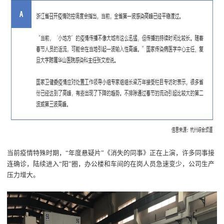
当前疫情特殊时期
，
“
年度悬疑片
”《
消失的同事
》
正在
上演，
许多
同事
接
连确诊，
陆续
进入
“
阳
”圈
，
办公楼和车间的在岗人员急速变少，公司生产
压力增大
。