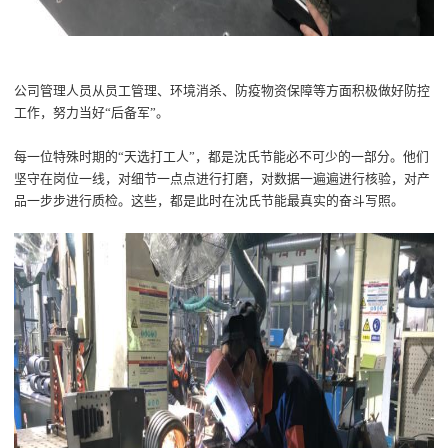
公司
管理人员从
员工管理
、环境消杀、防疫物资保障等方面
积极做好防控
工作
，
努力当好
“后备军”
。
每一位
特殊时期的
“天选打工人”
，都是
沈氏节能
必不可少的一部分
。
他们
坚守在岗位一线，
对细节一点点进行打磨，对数据一遍遍进行核验
，
对产
品
一
步步
进行质检
。
这些
，都是
此时在沈氏节能
最真实的奋斗写照。