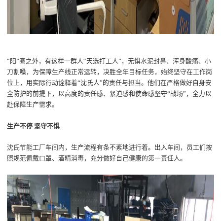
“
阳
”圈
之外
，有这样一群人
“
天选打工人
”
，无惧水泥封鼻、
浑身酸痛
、
小
刀割嗓
，
为
保障生产线
正常运转
，
决胜全年目标任务
，
始终坚守在工作岗
位上
，
用实际行动诠释着
“
沈氏
人
”
的责任与担当。他们在严格做好自身安
全防护的前提下，以
高度的责任感、
紧迫感和使命感
坚守
“战场”，
全力以
赴保障
生产
需求。
生产不停
坚守不惧
沈氏节能
工厂车间
内
，
生产流程
有条不紊
地
进行着。出入车间，
员工
们按
照规范佩戴口罩
、
酒精消毒，
充分做好自己健康的第一责任人。