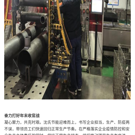
奋力打好年末收官战
凝心聚力，共克时艰
。
沈氏节能
迎难而上，书写企业担当，
生产、防疫两
不误，
带领员工们快速回归正常生产节奏
。
在严格落实企业疫情防控和安