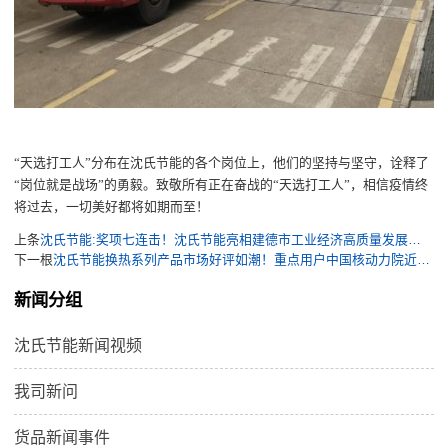
“
天选打工人
”
分布
在
沈氏节能的各个岗位上
，
他们的坚持与坚守
，诠释了
“
岗位就是战场
”的勇毅。致敬所有
正在
奋战的
“
天选打工人
”
，
相信疫情终
将过去，一切美好
都
将如期而至
！
上条
沈氏节能:奖项七连击！沈氏节能亮相建德市工业经济高质量发展大会并吹响“开门红”“季季红”“全年红”集结号
下一根
沈氏节能换热系列产品市场好评如潮！重点用户中国核动力院近日发来系统顺畅运行反馈
新闻分组
沈氏节能新闻视频
我司新问
货品新闻事件