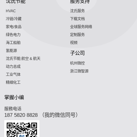
沈氏节能
服务支持
HVAC
沈氏服务
冷链/冷藏
下载文档
家电/食品
全球服务网络
绿色电力
定制服务
海工船舶
视频
氢能源
子公司
沈氏节能:航空 & 航天
杭州微控
动力总成
浙江微智源
工业气体
精细化工
掌握小编
服務电话
187 5820 8828 （我的微信同号）