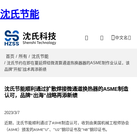
沈氏节能
中文名
首页
所有
沈氏节能
/
/
/ 沈氏节约在即在蔓延焊结微清算通道热换器器的ASME制作业认证，该
品牌“开船”战术再添新绩
沈氏节能顺利通过扩散焊接微通道换热器的ASME制造
认可，品牌“出海”战略再添新绩
2023/3/7
近期
，
沈氏节能
顺利通过
了
制造认可
，
收到
由
美国机械工程师协会
ASME
（
）颁发的
“
”、“
”
钢印证书
及
“
”
钢印
证书
。
ASME
ASME
U
U2
NB