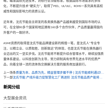
略
，
瞄准国际先进技术，对标行业顶级标准，
根据国际市场需求的多样
化，不断提升技术
“硬实力”，
取得了
、
、
一系列具有高权
PED
UL/ULC
ROHS
威性和国际影响力的资质认证。
近年来，
沈氏节能
自主研发的
各类换热器
产品越来越受到
国际
市场的认
可，
在全球
多个国家和地区拥有
多个合作伙伴，产品质量赢得国内
80
160
外客户的一致好评。
资质的
取得
是
沈氏节能品牌建设新的辉煌一笔
，是
沈氏
人
“
专业专
ASME
注、以精立业、以质取胜、创新致远
”
的体现，也是
沈氏节能在换热器
行
业迈出的
又一
坚实
步伐
。
沈氏节能
将不断
提升综合
管理水平，
继续加强质
量体系建设，以科技创新为主导，
努力研制具有世界先进水平的优质产
品，
向着全球一流的流体热交换解决方案的服务商加速前行。
上一场条
质量为本、品质为先，精益管理步履不停 | 沈氏节能顺利通过IATF16949质量管理体系年度监督审核
下一部
沈氏节能:产线升级力促智慧化工厂再进阶 沈氏节能品质产能将再上新台阶
新闻分组
大型展会资讯