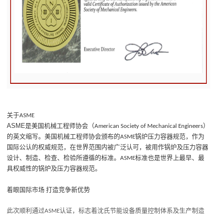
关于
ASME
ASME
是美国机械工程师
协会
（
）
American Society of Mechanical Engineers
的英文缩写
。
美国机械工程师
协会
颁布的
锅炉压力容器规范，作为
ASME
国际公认的权威规范，在世界范围内被广泛认可，被用作锅炉及压力容器
设计、制造、检查、检验所遵循的标准。
标准也是世界上最早、最
ASME
具权威性的锅炉及压力容器规范。
着眼国际市场
打造竞争新优势
此次顺利通过
认证，
标志着
沈氏节能
设备
质量控制
体系
及生产制造
ASME