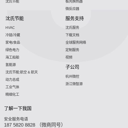
沈氏节能
板壳换热器
微反应器
沈氏节能
服务支持
HVAC
沈氏服务
冷链/冷藏
下载文档
家电/食品
全球服务网络
绿色电力
定制服务
海工船舶
视频
氢能源
子公司
沈氏节能:航空 & 航天
杭州微控
动力总成
浙江微智源
工业气体
精细化工
了解一下我国
安全服务电语
187 5820 8828 （微商同号）