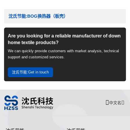
沈氏节能:BOG换热器（板壳）
Are you looking for a reliable manufacturer of down
home textile products?
We can quickly provide customers with market analysis, technical
support and customized services.
沈氏节能:Get in touch
中文名