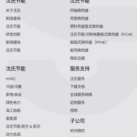
沈氏节能
沈氏节能
关于沈氏
同轴换热器
制造基地
壳管换热器
沈氏节能
塑料壳盘管式换热器
研发创新
沈氏节能:印刷电路板式换热器（PCHE）
新闻媒体
板翅式换热器（PFHE）
沈氏节能
板壳换热器
微反应器
沈氏节能
服务支持
HVAC
沈氏服务
冷链/冷藏
下载文档
家电/食品
全球服务网络
绿色电力
定制服务
海工船舶
视频
氢能源
子公司
沈氏节能:航空 & 航天
杭州微控
动力总成