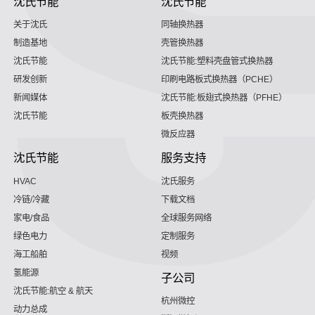
沈氏节能
沈氏节能
关于沈氏
同轴换热器
制造基地
壳管换热器
沈氏节能
沈氏节能:塑料壳盘管式换热器
研发创新
印刷电路板式换热器（PCHE）
新闻媒体
沈氏节能:板翅式换热器（PFHE）
沈氏节能
板壳换热器
微反应器
沈氏节能
服务支持
HVAC
沈氏服务
冷链/冷藏
下载文档
家电/食品
全球服务网络
绿色电力
定制服务
海工船舶
视频
氢能源
子公司
沈氏节能:航空 & 航天
杭州微控
动力总成