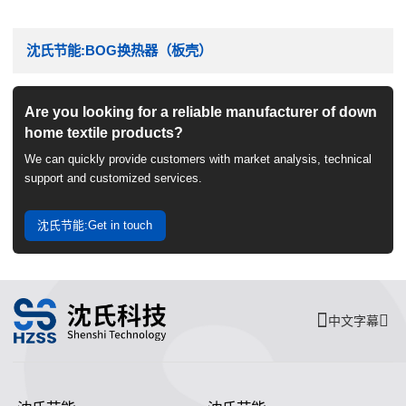
沈氏节能:BOG换热器（板壳）
Are you looking for a reliable manufacturer of down
home textile products?
We can quickly provide customers with market analysis, technical
support and customized services.
沈氏节能:Get in touch
中文字幕