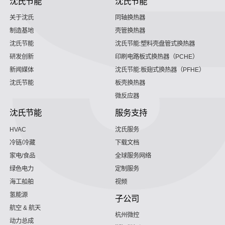
沈氏节能
沈氏节能
关于沈氏
同轴换热器
制造基地
壳管换热器
沈氏节能
沈氏节能:塑料壳盘管式换热器
研发创新
印刷电路板式换热器（PCHE）
新闻媒体
沈氏节能:板翅式换热器（PFHE）
沈氏节能
板壳换热器
微反应器
沈氏节能
服务支持
HVAC
沈氏服务
冷链/冷藏
下载文档
家电/食品
全球服务网络
绿色电力
定制服务
海工船舶
视频
氢能源
子公司
航空 & 航天
杭州微控
动力总成