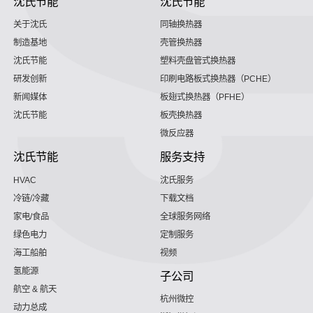
沈氏节能
沈氏节能
关于沈氏
同轴换热器
制造基地
壳管换热器
沈氏节能
塑料壳盘管式换热器
研发创新
印刷电路板式换热器（PCHE）
新闻媒体
板翅式换热器（PFHE）
沈氏节能
板壳换热器
微反应器
沈氏节能
服务支持
HVAC
沈氏服务
冷链/冷藏
下载文档
家电/食品
全球服务网络
绿色电力
定制服务
海工船舶
视频
氢能源
子公司
航空 & 航天
杭州微控
动力总成