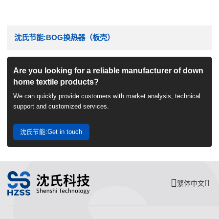
沈氏节能:BOG换热器（板壳）
Are you looking for a reliable manufacturer of down
home textile products?
We can quickly provide customers with market analysis, technical
support and customized services.
沈氏节能:Get in touch
繁体中文