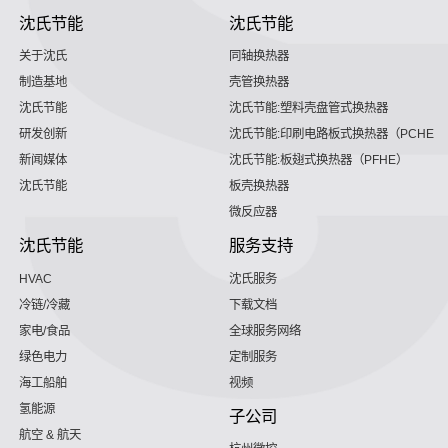
沈氏节能
沈氏节能
关于沈氏
同轴换热器
制造基地
壳管换热器
沈氏节能
沈氏节能:塑料壳盘管式换热器
研发创新
沈氏节能:印刷电路板式换热器（PCHE）
新闻媒体
沈氏节能:板翅式换热器（PFHE）
沈氏节能
板壳换热器
微反应器
沈氏节能
服务支持
HVAC
沈氏服务
冷链/冷藏
下载文档
家电/食品
全球服务网络
绿色电力
定制服务
海工船舶
视频
氢能源
子公司
航空 & 航天