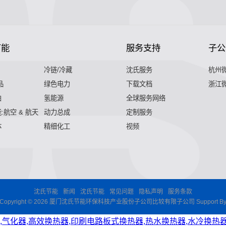
节能
服务支持
子公
冷链/冷藏
沈氏服务
杭州
品
绿色电力
下载文档
浙江
舶
氢能源
全球服务网络
:航空 & 航天
动力总成
定制服务
体
精细化工
视频
沈氏节能
新闻
沈氏节能
常见问题
隐私声明
服务条款
Copyright © 2026 厦门沈氏节能环保科技产业股份子公司比较有限子公司 Support B
,气化器,高效换热器,印刷电路板式换热器,热水换热器,水冷换热器