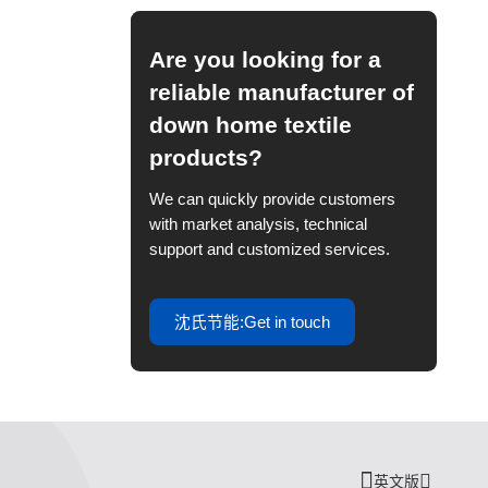
Are you looking for a
reliable manufacturer of
down home textile
products?
We can quickly provide customers
with market analysis, technical
support and customized services.
沈氏节能:Get in touch
英文版