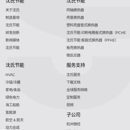
沈氏节能
沈氏节能
关于沈氏
同轴换热器
制造基地
壳管换热器
沈氏节能
塑料壳盘管式换热器
研发创新
沈氏节能:印刷电路板式换热器（PCHE）
新闻媒体
沈氏节能:板翅式换热器（PFHE）
沈氏节能
板壳换热器
微反应器
沈氏节能
服务支持
HVAC
沈氏服务
冷链/冷藏
下载文档
家电/食品
全球服务网络
绿色电力
定制服务
海工船舶
视频
氢能源
子公司
航空 & 航天
杭州微控
动力总成