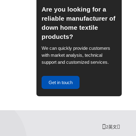
Are you looking for a
reliable manufacturer of
down home textile
products?
We can quickly provide customers
with market analysis, technical
support and customized services.
Get in touch
2英文