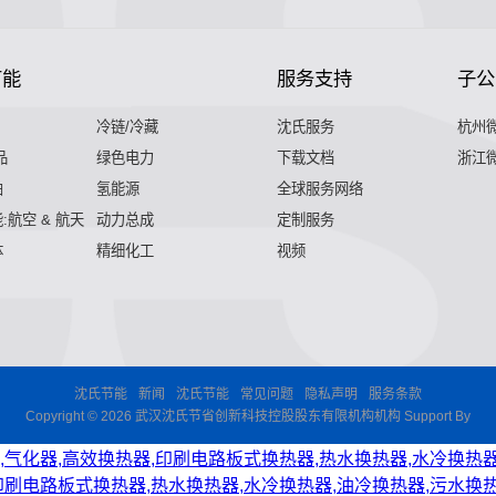
节能
服务支持
子公
冷链/冷藏
沈氏服务
杭州
品
绿色电力
下载文档
浙江
舶
氢能源
全球服务网络
:航空 & 航天
动力总成
定制服务
体
精细化工
视频
沈氏节能
新闻
沈氏节能
常见问题
隐私声明
服务条款
Copyright © 2026 武汉沈氏节省创新科技控股股东有限机构机构 Support By
,气化器,高效换热器,印刷电路板式换热器,热水换热器,水冷换热器
印刷电路板式换热器,热水换热器,水冷换热器,油冷换热器,污水换热